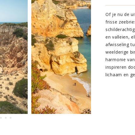
Of je nu de u
frisse zeebri
schilderachti
en valleien, e
afwisseling t
weelderige bi
harmonie van 
inspireren do
lichaam en ge