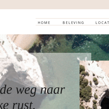
HOME
BELEVING
LOCAT
UR
de weg naar
ke rust.