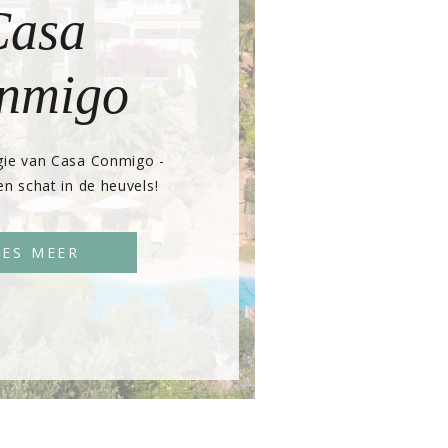
Casa
nmigo
ie van Casa Conmigo -
n schat in de heuvels!
EES MEER