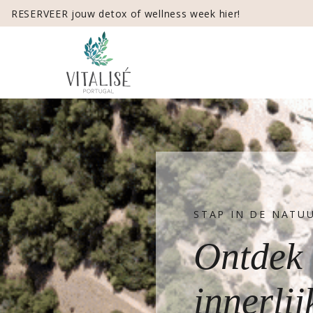
RESERVEER jouw detox of wellness week hier!
STAP IN DE NATU
Ontdek 
innerlij