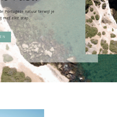
e Portugese natuur terwijl je
t met elke stap.
EN