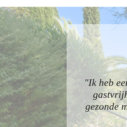
"Ik heb ee
gastvrij
gezonde m