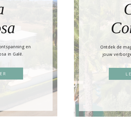
a
osa
Co
 ontspanning en
Ontdek de mag
osa in Galé.
jouw verborge
EER
L